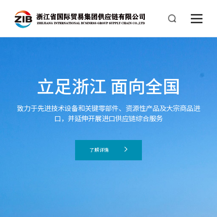
立足浙江 面向全国
致力于先进技术设备和关键零部件、资源性产品及大宗商品进
口，并延伸开展进口供应链综合服务
了解详情