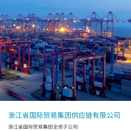
浙江省国际贸易集团供应链有限公司
浙江省国际贸易集团全资子公司